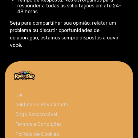
responder a todas as solicitações em até 24–
48 horas
Seja para compartilhar sua opinião, relatar um
problema ou discutir oportunidades de
colaboração, estamos sempre dispostos a ouvir
você.
Lar
política de Privacidade
Jogo Responsável
Termos e Condições
Política de Cookies