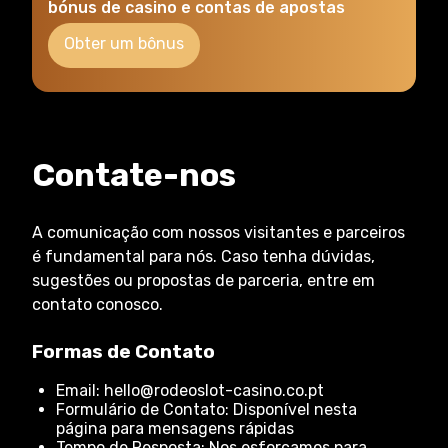
bónus de casino e contas de apostas
Obter um bônus
Contate-nos
A comunicação com nossos visitantes e parceiros
é fundamental para nós. Caso tenha dúvidas,
sugestões ou propostas de parceria, entre em
contato conosco.
Formas de Contato
Email:
hello@rodeoslot-casino.co.pt
Formulário de Contato: Disponível nesta
página para mensagens rápidas
Tempo de Resposta: Nos esforçamos para