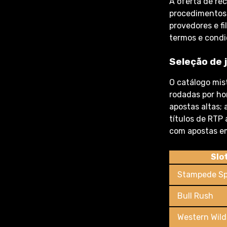
A oferta de re
procedimentos 
provedores e f
termos e condi
Seleção de j
O catálogo mis
rodadas por ho
apostas altas;
títulos de RTP
com apostas em
Slo
Stampede Sp
Bull Rush
Western Wild