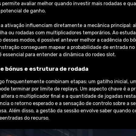
s permite avaliar melhor quando investir mais rodadas e qua
 potencial de ganho.
 a ativação influenciam diretamente a mecânica principal: 
olha ou rodadas com multiplicadores temporários. Ao estuda
 desses modos, é possível antever melhor a cadência do 
tração conseguem mapear a probabilidade de entrada no r
 essencial para entender a dinâmica do rodeo slot.
e bónus e estrutura de rodada
go frequentemente combinam etapas: um gatilho inicial, um
pode terminar por limite de replays. Um aspecto chave é a 
altera o multiplicador final e a quantidade de jogadas resta
encia o retorno esperado e a sensação de controlo sobre a 
sa. Além disso, a gestão da sessão envolve saber quando co
eentradas do recurso.