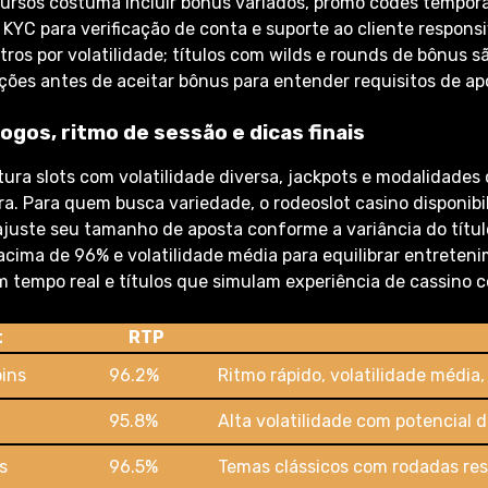
cursos costuma incluir bônus variados, promo codes temporá
KYC para verificação de conta e suporte ao cliente responsi
iltros por volatilidade; títulos com wilds e rounds de bônu
ções antes de aceitar bônus para entender requisitos de ap
ogos, ritmo de sessão e dicas finais
tura slots com volatilidade diversa, jackpots e modalidades
ra. Para quem busca variedade, o rodeoslot casino disponib
 ajuste seu tamanho de aposta conforme a variância do títul
 acima de 96% e volatilidade média para equilibrar entrete
 tempo real e títulos que simulam experiência de cassino co
t
RTP
ins
96.2%
Ritmo rápido, volatilidade médi
95.8%
Alta volatilidade com potencial 
s
96.5%
Temas clássicos com rodadas res