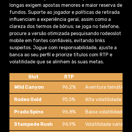
longas exigem apostas menores e maior reserva de
fundos. Suporte ao jogador e políticas de retirada
influenciam a experiência geral, assim como a
clareza dos termos de bônus; se joga no telefone,
procure a versão otimizada pesquisando rodeoslot
mobile em fontes confiáveis, evitando links
suspeitos. Jogue com responsabilidade, ajuste a
banca ao seu perfil e priorize títulos com RTP e
volatilidade que se alinhem às suas metas.
Slot
RTP
Wild Canyon
96.2%
Aventura temática c
Rodeo Gold
95.5%
Alta volatilidade co
Prado Spins
96.8%
Baixa volatilidade i
Stampede Rush
94.9%
Volatilidade variáve