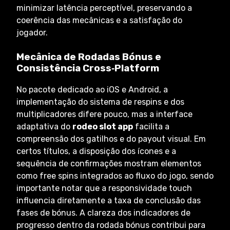
minimizar latência perceptível, preservando a
coerência das mecânicas e a satisfação do
jogador.
Mecânica de Rodadas Bónus e
Consistência Cross‑Platform
No pacote dedicado ao iOS e Android, a
implementação do sistema de respins e dos
multiplicadores difere pouco, mas a interface
adaptativa do
rodeo slot app
facilita a
compreensão dos gatilhos e do payout visual. Em
certos títulos, a disposição dos ícones e a
sequência de confirmações mostram elementos
como free spins integrados ao fluxo do jogo, sendo
importante notar que a responsividade touch
influencia diretamente a taxa de conclusão das
fases de bónus. A clareza dos indicadores de
progresso dentro da rodada bónus contribui para