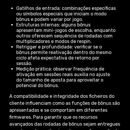
Gatilhos de entrada: combinações específicas
ou símbolos especiais que iniciam o modo
bônus e podem variar por jogo.
Estruturas internas: alguns bônus
apresentam mini-jogos de escolha, enquanto
outros oferecem sequência de rodadas com
multiplicadores e modos de respin.
Retrigger e profundidade: verificar se o
bônus permite reativação dentro do mesmo
ciclo afeta expectativa de retorno por
sessão.
Medição prática: observar frequência de
ativação em sessões reais auxilia no ajuste
do tamanho de aposta para aproveitar o
potencial do bônus.
A compatibilidade e integridade dos ficheiros do
cliente influenciam como as funções de bônus são
apresentadas e se comportam em diferentes
firmwares. Para garantir que os recursos
avançados das rodadas de bônus sejam entregues