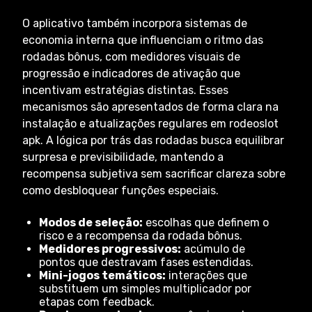
O aplicativo também incorpora sistemas de
economia interna que influenciam o ritmo das
rodadas bônus, com medidores visuais de
progressão e indicadores de ativação que
incentivam estratégias distintas. Esses
mecanismos são apresentados de forma clara na
instalação e atualizações regulares em rodeoslot
apk. A lógica por trás das rodadas busca equilibrar
surpresa e previsibilidade, mantendo a
recompensa subjetiva sem sacrificar clareza sobre
como desbloquear funções especiais.
Modos de seleção:
escolhas que definem o
risco e a recompensa da rodada bônus.
Medidores progressivos:
acúmulo de
pontos que destravam fases estendidas.
Mini-jogos temáticos:
interações que
substituem um simples multiplicador por
etapas com feedback.