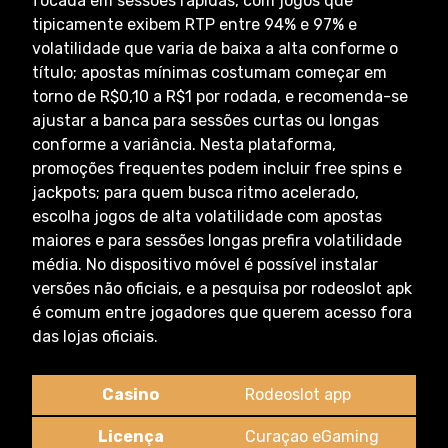
focada em sessões rápidas, com jogos que
tipicamente exibem RTP entre 94% e 97% e
volatilidade que varia de baixa a alta conforme o
título; apostas mínimas costumam começar em
torno de R$0,10 a R$1 por rodada, e recomenda-se
ajustar a banca para sessões curtas ou longas
conforme a variância. Nesta plataforma,
promoções frequentes podem incluir free spins e
jackpots; para quem busca ritmo acelerado,
escolha jogos de alta volatilidade com apostas
maiores e para sessões longas prefira volatilidade
média. No dispositivo móvel é possível instalar
versões não oficiais, e a pesquisa por rodeoslot apk
é comum entre jogadores que querem acesso fora
das lojas oficiais.
Casino
Rodeoslot app
Licença
Curaçao eGaming