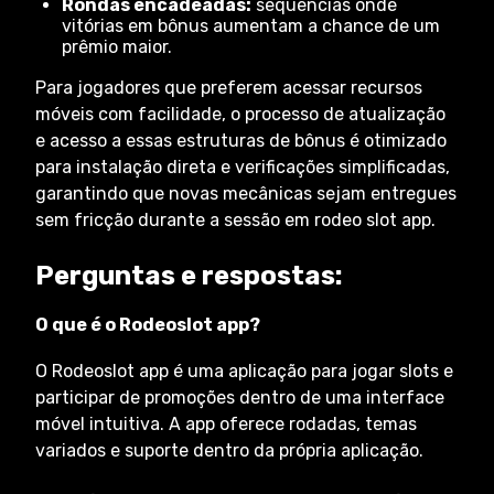
Rondas encadeadas:
sequências onde
vitórias em bônus aumentam a chance de um
prêmio maior.
Para jogadores que preferem acessar recursos
móveis com facilidade, o processo de atualização
e acesso a essas estruturas de bônus é otimizado
para instalação direta e verificações simplificadas,
garantindo que novas mecânicas sejam entregues
sem fricção durante a sessão em rodeo slot app.
Perguntas e respostas:
O que é o Rodeoslot app?
O Rodeoslot app é uma aplicação para jogar slots e
participar de promoções dentro de uma interface
móvel intuitiva. A app oferece rodadas, temas
variados e suporte dentro da própria aplicação.