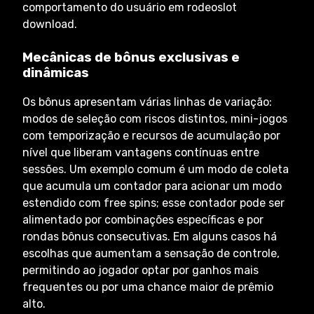
comportamento do usuário em rodeoslot
download.
Mecânicas de bônus exclusivas e
dinâmicas
Os bônus apresentam várias linhas de variação:
modos de seleção com riscos distintos, mini-jogos
com temporização e recursos de acumulação por
nível que liberam vantagens contínuas entre
sessões. Um exemplo comum é um modo de coleta
que acumula um contador para acionar um modo
estendido com free spins; esse contador pode ser
alimentado por combinações específicas e por
rondas bônus consecutivas. Em alguns casos há
escolhas que aumentam a sensação de controle,
permitindo ao jogador optar por ganhos mais
frequentes ou por uma chance maior de prêmio
alto.