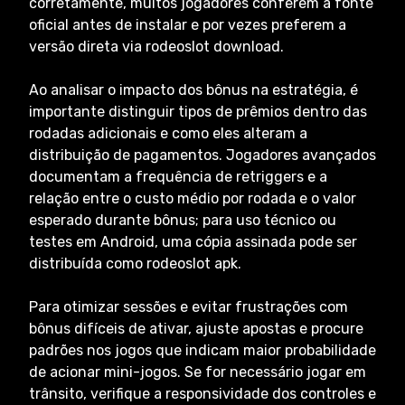
corretamente, muitos jogadores conferem a fonte
oficial antes de instalar e por vezes preferem a
versão direta via rodeoslot download.
Ao analisar o impacto dos bônus na estratégia, é
importante distinguir tipos de prêmios dentro das
rodadas adicionais e como eles alteram a
distribuição de pagamentos. Jogadores avançados
documentam a frequência de retriggers e a
relação entre o custo médio por rodada e o valor
esperado durante bônus; para uso técnico ou
testes em Android, uma cópia assinada pode ser
distribuída como rodeoslot apk.
Para otimizar sessões e evitar frustrações com
bônus difíceis de ativar, ajuste apostas e procure
padrões nos jogos que indicam maior probabilidade
de acionar mini-jogos. Se for necessário jogar em
trânsito, verifique a responsividade dos controles e