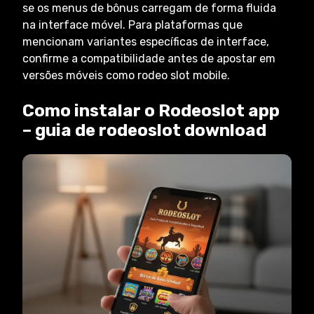
se os menus de bônus carregam de forma fluida
na interface móvel. Para plataformas que
mencionam variantes específicas de interface,
confirme a compatibilidade antes de apostar em
versões móveis como rodeo slot mobile.
Como instalar o Rodeoslot app
– guia de rodeoslot download